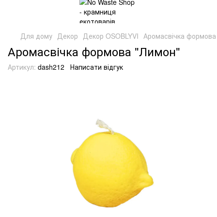
Для дому
Декор
Декор OSOBLYVI
Аромасвічка формова
Аромасвічка формова "Лимон"
Артикул:
dash212
Написати відгук