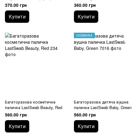
100 г
комплексом, 5 г
370.00 грн
360.00 грн
Купити
Купити
НОВИНКА
Багаторазова косметична
Багаторазова дитяча вушна
паличка LastSwab Beauty, Red
паличка LastSwab Baby, Green
560.00 грн
560.00 грн
Купити
Купити