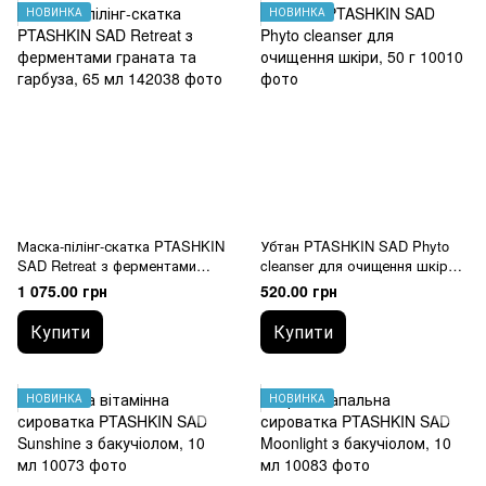
НОВИНКА
НОВИНКА
Маска-пілінг-скатка PTASHKIN
Убтан PTASHKIN SAD Phyto
SAD Retreat з ферментами
cleanser для очищення шкіри,
граната та гарбуза, 65 мл
50 г
1 075.00 грн
520.00 грн
Купити
Купити
НОВИНКА
НОВИНКА