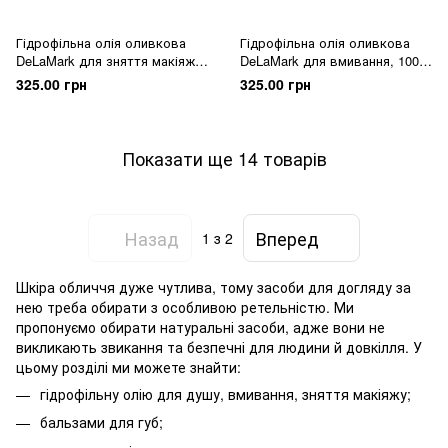
Гідрофільна олія оливкова
Гідрофільна олія оливкова
DeLaMark для зняття макіяжу,
DeLaMark для вмивання, 100
100 мл
мл
325.00 грн
325.00 грн
Показати ще 14 товарів
Назад
Вперед
1
з 2
Шкіра обличчя дуже чутлива, тому засоби для догляду за
нею треба обирати з особливою ретельністю. Ми
пропонуємо обирати натуральні засоби, адже вони не
викликають звикання та безпечні для людини й довкілля. У
цьому розділі ми можете знайти:
гідрофільну олію для душу, вмивання, зняття макіяжу;
бальзами для губ;