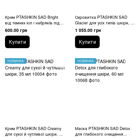
Крем PTASHKIN SAD Bright
Сировитка PTASHKIN SAD
від темних кіл і набряків під
Glacier для усіх типів шкіри, 35
очима, 15 мл
мл
600.00 грн
1 055.00 грн
Купити
Купити
НОВИНКА
НОВИНКА
Крем PTASHKIN SAD Creamy
Маска PTASHKIN SAD Detox
для сухої й чутливої шкіри, 35
для глибокого очищення
мл
шкіри, 60 мл