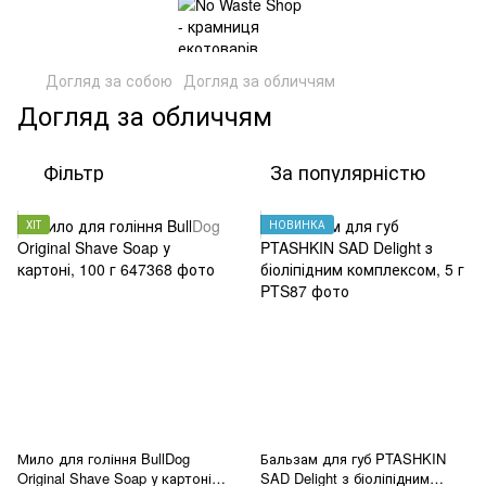
Догляд за собою
Догляд за обличчям
Догляд за обличчям
Фільтр
За популярністю
ХІТ
НОВИНКА
Мило для гоління BullDog
Бальзам для губ PTASHKIN
Original Shave Soap у картоні,
SAD Delight з біоліпідним