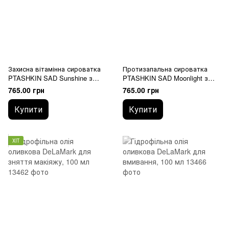
Захисна вітамінна сироватка
Протизапальна сироватка
PTASHKIN SAD Sunshine з
PTASHKIN SAD Moonlight з
бакучіолом, 10 мл
бакучіолом, 10 мл
765.00 грн
765.00 грн
Купити
Купити
ХІТ