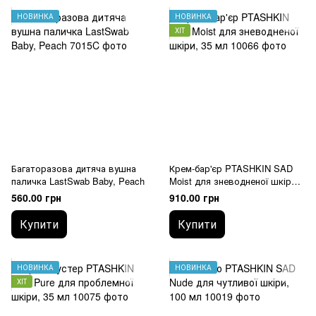
НОВИНКА
НОВИНКА
ХІТ
Багаторазова дитяча вушна
Крем-бар'єр PTASHKIN SAD
паличка LastSwab Baby, Peach
Moist для зневодненої шкіри,
35 мл
560.00 грн
910.00 грн
Купити
Купити
НОВИНКА
НОВИНКА
ХІТ