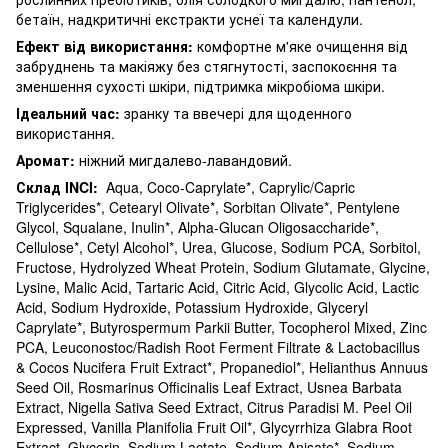
бетаїн, надкритичні екстракти уснеї та календули.
Ефект від використання:
комфортне м'яке очищення від
забруднень та макіяжу без стягнутості, заспокоєння та
зменшення сухості шкіри, підтримка мікробіома шкіри.
Ідеальний час:
зранку та ввечері для щоденного
використання.
Аромат:
ніжний мигдалево-лавандовий.
Склад
INCI:
Aqua, Coco-Caprylate*, Caprylic/Capric
Triglycerides*, Cetearyl Olivate*, Sorbitan Olivate*, Pentylene
Glycol, Squalane, Inulin*, Alpha-Glucan Oligosaccharide*,
Cellulose*, Cetyl Alcohol*, Urea, Glucose, Sodium PCA, Sorbitol,
Fructose, Hydrolyzed Wheat Protein, Sodium Glutamate, Glycine,
Lysine, Malic Acid, Tartaric Acid, Citric Acid, Glycolic Acid, Lactic
Acid, Sodium Hydroxide, Potassium Hydroxide, Glyceryl
Caprylate*, Butyrospermum Parkii Butter, Tocopherol Mixed, Zinc
PCA, Leuconostoc/Radish Root Ferment Filtrate & Lactobacillus
& Cocos Nucifera Fruit Extract*, Propanediol*, Helianthus Annuus
Seed Oil, Rosmarinus Officinalis Leaf Extract, Usnea Barbata
Extract, Nigella Sativa Seed Extract, Citrus Paradisi M. Peel Oil
Expressed, Vanilla Planifolia Fruit Oil*, Glycyrrhiza Glabra Root
Extract, Glycerin, Sodium Lactate, Sodium Anisate*, Sodium