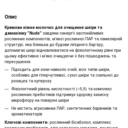
Опис
Кремове ніжне молочко для очищення шкіри та
демакіяжу "Nude"
завдяки синергії заспокійливих
рослинних компонентів, м'якої рослинної ПАР та ламелярній
структурі, яка близька до будови ліпідного бар'єру,
допомагає шкірі відновлюватися на фізіологічному рівні при
цьому ефективно і м'яко очищуючи її без пошкоджень та
пересушення.
Підходить для зони навколо очей, всіх типів шкіри,
особливо для гіперчутливої, сухої шкіри та схильної до
розацеа та куперозу
Фізіологічний рівень кислотності (~5,5) та комплекс
рослинних пребіотиків підтримує здорову захисну
мікрофлору на поверхні шкіри
Не містить агресивних ПАР, синтетичних барвників та
ароматизаторів
Ключові компоненти:
рослинний бісаболол, комплекс
рослинних пребіотиків, олія солодкого мигдалю, пантенол,