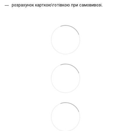
розрахунок карткою\готівкою при самовивозі.