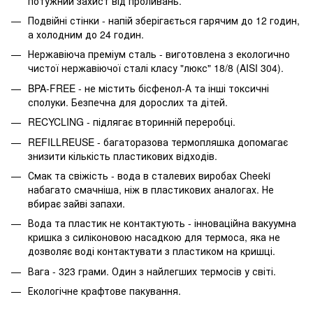
потужний захист від проливань.
Подвійні стінки - напій зберігається гарячим до 12 годин,
а холодним до 24 годин.
Нержавіюча преміум сталь - виготовлена з екологично
чистої нержавіючої сталі класу "люкс" 18/8 (AISI 304).
BPA-FREE - не містить бісфенол-А та інші токсичні
сполуки. Безпечна для дорослих та дітей.
RECYCLING - підлягає вторинній переробці.
REFILLREUSE - багаторазова термопляшка допомагає
знизити кількість пластикових відходів.
Смак та свіжість - вода в сталевих виробах Cheeki
набагато смачніша, ніж в пластикових аналогах. Не
вбирає зайві запахи.
Вода та пластик не контактують - інноваційна вакуумна
кришка з силіконовою насадкою для термоса, яка не
дозволяє воді контактувати з пластиком на кришці.
Вага - 323 грами. Один з найлегших термосів у світі.
Екологічне крафтове пакування.