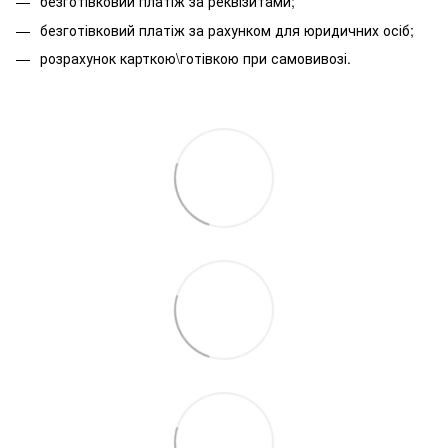
безготівковий платіж за реквізитами;
безготівковий платіж за рахунком для юридичних осіб;
розрахунок карткою\готівкою при самовивозі.