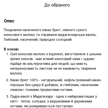
До обраного
Опис
Поєднання насиченого какао брют, ніжного сухого
кокосового молоко та справжня мадагаскарська ваніль.
Глибокий, насичений, природно солодкий.
В основі:
Сухе кокосове молоко
з Індонезії, виготовлене з цільних
зрілих кокосів - має м'який кокосовий смак і чудово
підійде як альтернатива для людей, що мають
непереносимість лактози чи не вживають тваринне
молоко.
Какао брют
100%
- натуральний, нефільтрований какао-
порошок без цукру й добавок, із глибоким, насиченим
смаком і тонкими гіркуватими нотами.
Пудра ванілі з Мадагаскару
- одна з найароматніших у
світі - тепла, солодка, з вершковими й деревними
нотами, які розкриваються поступово