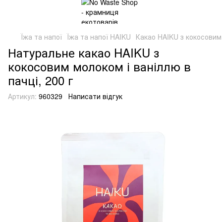
Їжа та напої
Їжа та напої HAIKU
Какао HAIKU з кокосовим 
Натуральне какао HAIKU з
кокосовим молоком і ваніллю в
пачці, 200 г
Артикул:
960329
Написати відгук