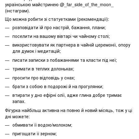
українською майстринею @_far_side_of_the_moon_
(інстаграм).
Що можна робити зі статуетками (рекомендації):
розповідати їй про настрій, бажання, плани;
поселити на вашому вівтарі чи чайному столі;
використовувати як партнера в чайній церемонії, опору
для думок і медитацій;
писати записки з побажаннями та класти під неї;
тримати в теплих долоньках;
просити про відповідь у снах;
брати з собою в подорожі й на прогулянки;
втирати у дно ефірні олії, адже глина добре тримає
запах.
Фігурка найбільш активна на повню й новий місяць, тож у ці
дні можете:
обмивати її водою/молоком;
пригощати її зерном;