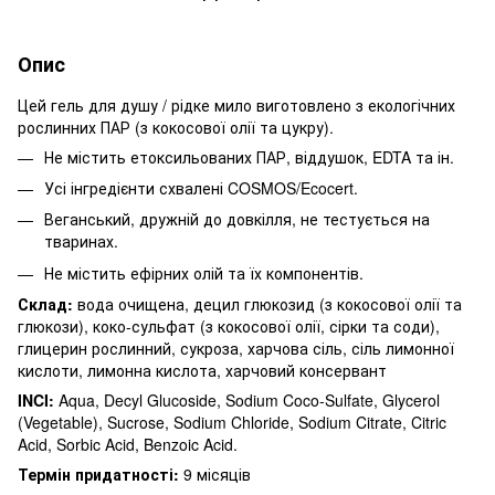
Опис
Цей гель для душу / рідке мило виготовлено з екологічних
рослинних ПАР (з кокосової олії та цукру).
Не містить етоксильованих ПАР, віддушок, EDTA та ін.
Усі інгредієнти схвалені COSMOS/Ecocert.
Веганський, дружній до довкілля, не тестується на
тваринах.
Не містить ефірних олій та їх компонентів.
Склад:
вода очищена, децил глюкозид (з кокосової олії та
глюкози), коко-сульфат (з кокосової олії, сірки та соди),
глицерин рослинний, сукроза, харчова сіль, сіль лимонної
кислоти, лимонна кислота, харчовий консервант
INCI:
Aqua, Decyl Glucoside, Sodium Coco-Sulfate, Glycerol
(Vegetable), Sucrose, Sodium Chloride, Sodium Citrate, Citric
Acid, Sorbic Acid, Benzoic Acid.
Термін придатності:
9 місяців