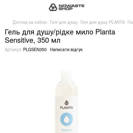
Догляд за собою
Гелі для душу
Гелі для душу PLANTA
Ге
Гель для душу/рідке мило Planta
Sensitive, 350 мл
Артикул:
PLGSEN350
Написати відгук