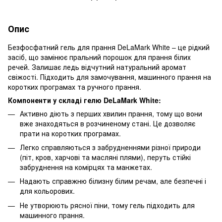
Опис
Безфосфатний гель для прання DeLaMark White – це рідкий
засіб, що замінює пральний порошок для прання білих
речей. Залишає ледь відчутний натуральний аромат
свіжості. Підходить для замочування, машинного прання на
коротких програмах та ручного прання.
Компоненти у складі гелю DeLaMark White:
Активно діють з перших хвилин прання, тому що вони
вже знаходяться в розчиненому стані. Це дозволяє
прати на коротких програмах.
Легко справляються з забрудненнями різної природи
(піт, кров, харчові та масляні плями), перуть стійкі
забруднення на комірцях та манжетах.
Надають справжню білизну білим речам, але безпечні і
для кольорових.
Не утворюють рясної піни, тому гель підходить для
машинного прання.