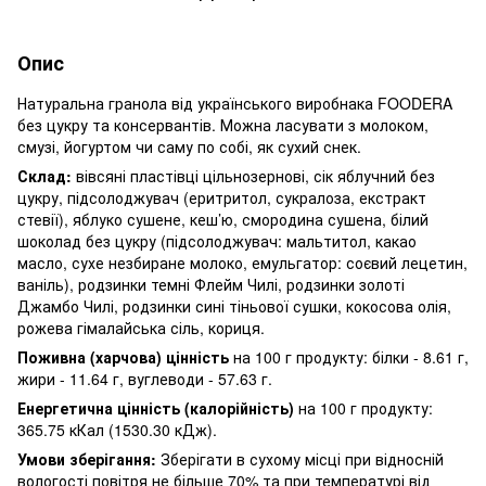
Опис
Натуральна гранола від українського виробнака FOODERA
без цукру та консервантів. Можна ласувати з молоком,
смузі, йогуртом чи саму по собі, як сухий снек.
Склад:
вівсяні пластівці цільнозернові, сік яблучний без
цукру, підсолоджувач (еритритол, сукралоза, екстракт
стевії), яблуко сушене, кеш’ю, смородина сушена, білий
шоколад без цукру (підсолоджувач: мальтитол, какао
масло, сухе незбиране молоко, емульгатор: соєвий лецетин,
ваніль), родзинки темні Флейм Чилі, родзинки золоті
Джамбо Чилі, родзинки сині тіньової сушки, кокосова олія,
рожева гімалайська сіль, кориця.
Поживна (харчова) цінність
на 100 г продукту: білки - 8.61 г,
жири - 11.64 г, вуглеводи - 57.63 г.
Енергетична цінність (калорійність)
на 100 г продукту:
365.75 кКал (1530.30 кДж).
Умови зберігання:
Зберігати в сухому місці при відносній
вологості повітря не більше 70% та при температурі від