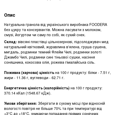
Опис
Натуральна гранола від українського виробнака FOODERA
без цукру та консервантів. Можна ласувати з молоком,
смузі, йогуртом чи саму по собі, як сухий снек.
Склад:
вівсяні пластівці цільнозернові, підсолоджувач мед
натуральний квітковий, журавлина в'ялена, груша сушена,
мигдаль, родзинки темний Флейм Чилі, родзинки золоті
Джамбо Чилі, родзинки сині тіньової сушки, насіння
соняшника, кокосова олія, рожева гімалайська сіль.
Поживна (харчова) цінність
на 100 г продукту: білки - 7.51 г,
жири - 11.36 г, вуглеводи - 62.71 г.
Енергетична цінність (калорійність)
на 100 г продукту:
370.14 кКал (1548.67 кДж).
Умови зберігання:
Зберігати в сухому місці при відносній
вологості повітря не більше 70% та при температурі від
+3°C до +18°C, уникаючи попадання прямих сонячних