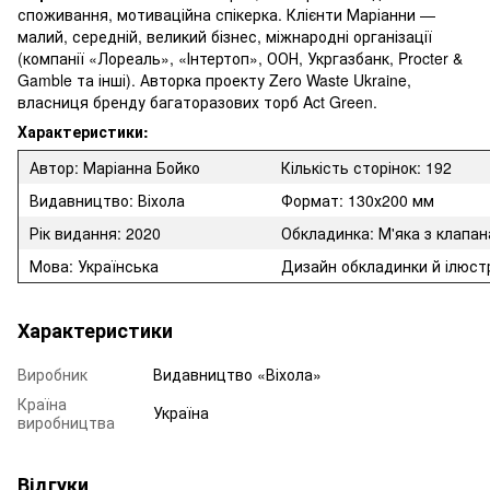
споживання, мотиваційна спікерка. Клієнти Маріанни —
малий, середній, великий бізнес, міжнародні організації
(компанії «Лореаль», «Інтертоп», ООН, Укргазбанк, Procter &
Gamble та інші). Авторка проекту Zero Waste Ukraine,
власниця бренду багаторазових торб Act Green.
Характеристики:
Автор: Маріанна Бойко
Кількість сторінок: 192
Видавництво: Віхола
Формат:
130х200 мм
Рік видання: 2020
Обкладинка: М'яка з клапа
Мова: Українська
Дизайн обкладинки й ілюст
Характеристики
Виробник
Видавництво «Віхола»
Країна
Україна
виробництва
Відгуки