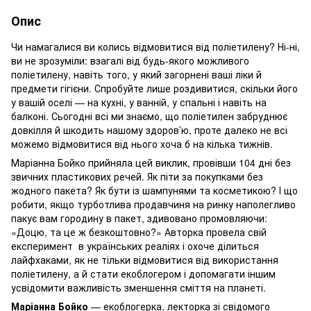
Опис
Чи намагалися ви колись відмовитися від поліетилену? Ні-ні,
ви не зрозуміли: взагалі від будь-якого можливого
поліетилену, навіть того, у який загорнені ваші ліки й
предмети гігієни. Спробуйте лише роздивитися, скільки його
у вашій оселі — на кухні, у ванній, у спальні і навіть на
балконі. Сьогодні всі ми знаємо, що поліетилен забруднює
довкілля й шкодить нашому здоров’ю, проте далеко не всі
можемо відмовитися від нього хоча б на кілька тижнів.
Маріанна Бойко прийняла цей виклик, провівши 104 дні без
звичних пластикових речей. Як піти за покупками без
жодного пакета? Як бути із шампунями та косметикою? І що
робити, якщо турботлива продавчиня на ринку наполегливо
пакує вам городину в пакет, здивовано промовляючи:
«Доцю, та це ж безкоштовно?» Авторка провела свій
експеримент в українських реаліях і охоче ділиться
лайфхаками, як не тільки відмовитися від використання
поліетилену, а й стати екоблогером і допомагати іншим
усвідомити важливість зменшення сміття на планеті.
Маріанна Бойко
— екоблогерка, лекторка зі свідомого