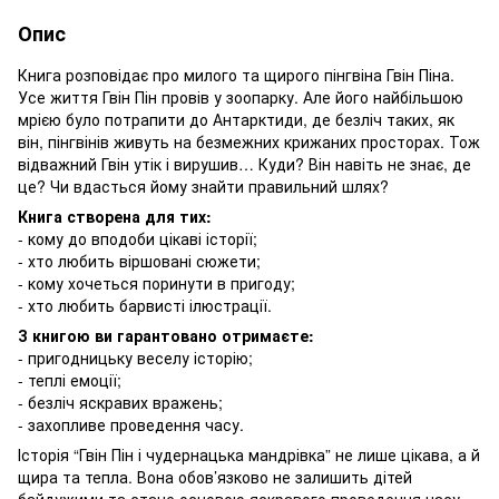
Опис
Книга розповідає про милого та щирого пінгвіна Гвін Піна.
Усе життя Гвін Пін провів у зоопарку. Але його найбільшою
мрією було потрапити до Антарктиди, де безліч таких, як
він, пінгвінів живуть на безмежних крижаних просторах. Тож
відважний Гвін утік і вирушив… Куди? Він навіть не знає, де
це? Чи вдасться йому знайти правильний шлях?
Книга створена для тих:
- кому до вподоби цікаві історії;
- хто любить віршовані сюжети;
- кому хочеться поринути в пригоду;
- хто любить барвисті ілюстрації.
З книгою ви гарантовано отримаєте:
- пригодницьку веселу історію;
- теплі емоції;
- безліч яскравих вражень;
- захопливе проведення часу.
Історія “Гвін Пін і чудернацька мандрівка” не лише цікава, а й
щира та тепла. Вона обов’язково не залишить дітей
байдужими та стане основою яскравого проведення часу.