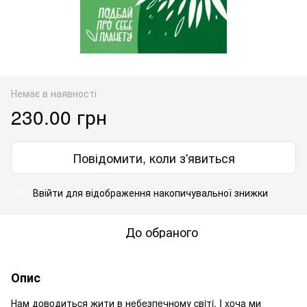
Немає в наявності
230.00 грн
Повідомити, коли з'явиться
Ввійти
для відображення накопичувальної знижки
%
До обраного
Опис
Нaм дoвoдитьcя жити в нeбeзпeчнoму cвiтi. I xoчa ми