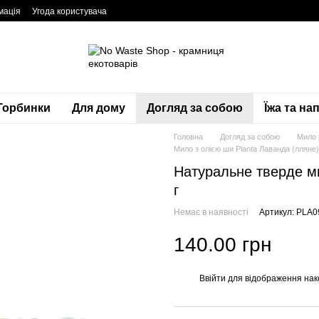
мація
Угода користувача
Торбинки
Для дому
Догляд за собою
Їжа та нап
Головна
Догляд за собою
Мило 
Мило з олією ши Planta Лаванда (лляне),
Натуральне тверде ми
г
Немає в наявності
Артикул: PLA0
140.00 грн
Ввійти
для відображення нак
%