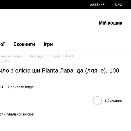
Бажання
Вхід
Мій кошик
ої
Екокниги
Ігри
рідке та тверде
Мило рідке та тверде PLANTA
 100 г
ло з олією ши Planta Лаванда (лляне), 100
91
Написати відгук
В бажання
опичувальної знижки