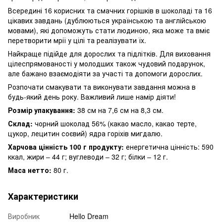
Всередині 16 корисних та смачних горішків в шоколаді та 16
цікавих завдань (дублюються українською та англійською
мовами), які допоможуть стати людиною, яка може та вміє
перетворити мрії у цілі та реалізувати їх.
Найкраще підійде для дорослих та підлітків. Для виховання
цілеспрямованості у молодших також чудовий подарунок,
але бажано взаємодіяти за участі та допомоги дорослих.
Розпочати смакувати та виконувати завдання можна в
будь-який день року. Важливий лише намір діяти!
Розмір упакування:
38 см на 7,6 см на 8,3 см.
Склад:
чорний шоколад 56% (какао масло, какао терте,
цукор, лецитин соєвий) ядра горіхів мигдалю.
Харчова цінність 100 г продукту:
енергетична цінність: 590
ккал, жири – 44 г; вуглеводи – 32 г; білки – 12 г.
Маса нетто:
80 г.
Характеристики
Виробник
Hello Dream