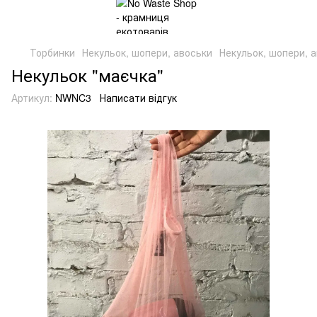
Торбинки
Некульок, шопери, авоськи
Некульок, шопери, а
Некульок "маєчка"
Артикул:
NWNC3
Написати відгук