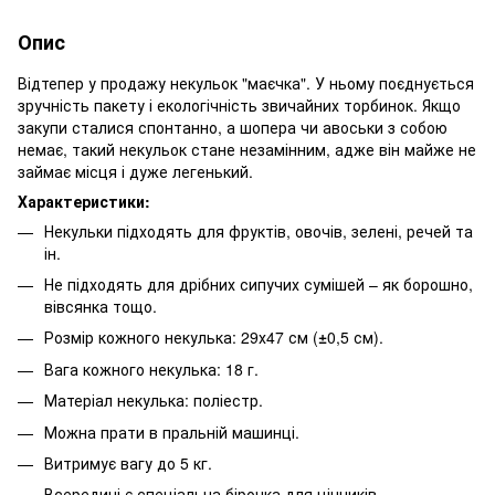
Опис
Відтепер у продажу некульок "маєчка". У ньому поєднується
зручність пакету і екологічність звичайних торбинок. Якщо
закупи сталися спонтанно, а шопера чи авоськи з собою
немає, такий некульок стане незамінним, адже він майже не
займає місця і дуже легенький.⠀
Характеристики:
Некульки підходять для фруктів, овочів, зелені, речей та
ін.
Не підходять для дрібних сипучих сумішей – як борошно,
вівсянка тощо.
Розмір кожного некулька: 29х47 см (
±
0,5 см).
Вага кожного некулька: 18 г.
Матеріал некулька: поліестр.
Можна прати в пральній машинці.
Витримує вагу до 5 кг.
Всередині є спеціальна бірочка для цінників.