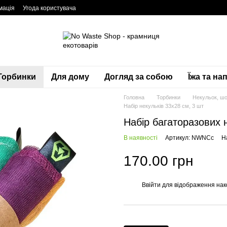
мація
Угода користувача
Торбинки
Для дому
Догляд за собою
Їжа та нап
Головна
Торбинки
Некульок, шо
Набір некульків 33х28 см, 3 шт
Набір багаторазових 
В наявності
Артикул: NWNCc
Н
170.00 грн
Ввійти
для відображення нак
%