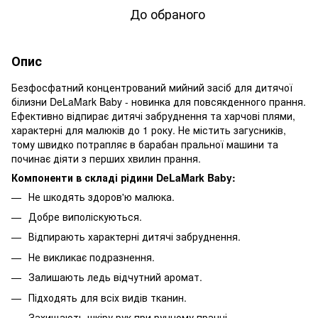
До обраного
Опис
Безфосфатний концентрований мийний засіб для дитячої
білизни DeLaMark Baby - новинка для повсякденного прання.
Ефективно відпирає дитячі забруднення та харчові плями,
характерні для малюків до 1 року. Не містить загусників,
тому швидко потрапляє в барабан пральної машини та
починає діяти з перших хвилин прання.
Компоненти в складі рідини DeLaMark Baby:
Не шкодять здоров'ю малюка.
Добре виполіскуються.
Відпирають характерні дитячі забруднення.
Не викликає подразнення.
Залишають ледь відчутний аромат.
Підходять для всіх видів тканин.
Захищають шкіру рук при ручному пранні.