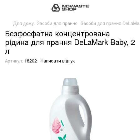
Для дому
Засоби для прання
Засоби для прання DeLaMa
Безфосфатна концентрована
рідина для прання DeLaMark Baby, 2
л
Артикул:
18202
Написати відгук