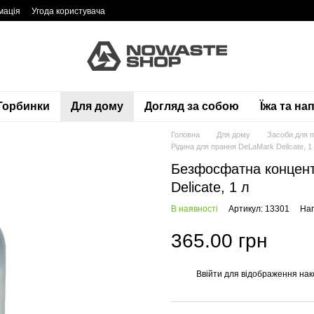
мація
Угода користувача
Торбинки
Для дому
Догляд за собою
Їжа та нап
Головна
Для дому
Засоби для 
Рідина для прання DeLaMark Delicate, 1
Безфосфатна концент
Delicate, 1 л
В наявності
Артикул: 13301
Нап
365.00 грн
Ввійти
для відображення нак
%