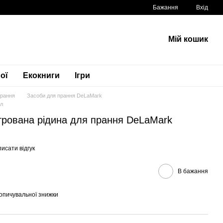
Бажання
Вхід
Мій кошик
ої
Екокниги
Ігри
прання
Засоби для прання DeLaMark
 л
рована рідина для прання DeLaMark
исати відгук
В бажання
опичувальної знижки