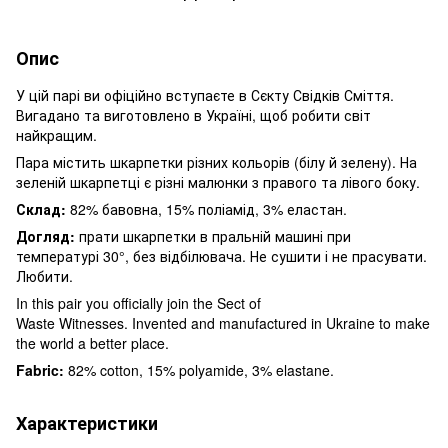
Опис
У цій парі ви офіційно вступаєте в Сєкту Свідків Сміття.
Вигадано та виготовлено в Україні, щоб робити світ
найкращим.
Пара містить шкарпетки різних кольорів (білу й зелену). На
зеленій шкарпетці є різні малюнки з правого та лівого боку.
Склад:
82% бавовна, 15% поліамід, 3% еластан.
Догляд:
прати шкарпетки в пральній машині при
температурі 30°, без відбілювача. Не сушити і не прасувати.
Любити.
In this pair you officially join the Sect of
Waste Witnesses. Invented and manufactured in Ukraine to make
the world a better place.
Fabric:
82% cotton, 15% polyamide, 3% elastane.
Характеристики