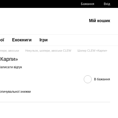
Бажання
Вхід
Мій кошик
ої
Екокниги
Ігри
пери, авоськи
Некульок, шопери, авоськи CLEW
Шопер CLEW «Карпи»
Карпи»
аписати відгук
В бажання
опичувальної знижки