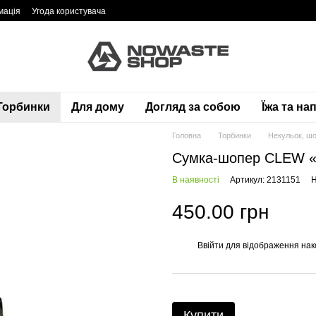
мація
Угода користувача
Торбинки
Для дому
Догляд за собою
Їжа та нап
Головна
Торбинки
Некульок, шо
Сумка-шопер CLEW «
В наявності
Артикул: 2131151
Н
450.00 грн
Ввійти
для відображення нак
%
Купити