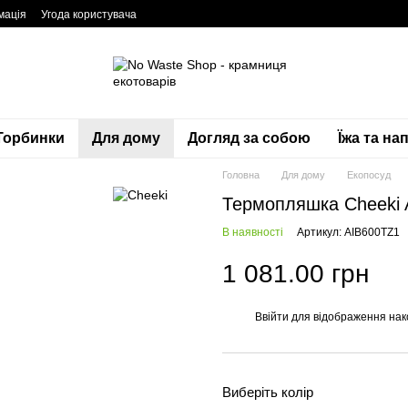
мація
Угода користувача
Торбинки
Для дому
Догляд за собою
Їжа та нап
Головна
Для дому
Екопосуд
Термопляшка Cheeki Ac
В наявності
Артикул: AIB600TZ1
1 081.00 грн
Ввійти
для відображення нак
%
Виберіть колір