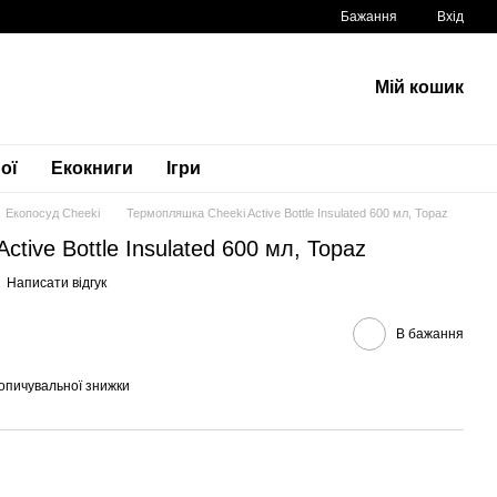
Бажання
Вхід
Мій кошик
ої
Екокниги
Ігри
Екопосуд Cheeki
Термопляшка Cheeki Active Bottle Insulated 600 мл, Topaz
tive Bottle Insulated 600 мл, Topaz
Написати відгук
В бажання
опичувальної знижки