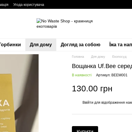
мація
Угода користувача
Торбинки
Для дому
Догляд за собою
Їжа та нап
Головна
Для дому
Екопосуд
Вощанка Uf.Bee сере
В наявності
Артикул: BEEM001
130.00 грн
Ввійти
для відображення нак
%
Купити