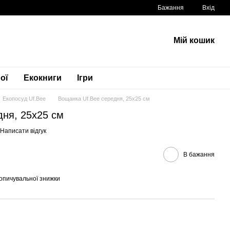
Бажання
Вхід
Мій кошик
ої
Екокниги
Ігри
Екопосуд Uf.Bee
Вощанка Uf.Bee середня, 25х25 см
дня, 25х25 см
Написати відгук
В бажання
опичувальної знижки