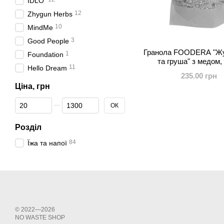
ЇDLO
12
Zhygun Herbs
10
MindMe
3
Good People
Гранола FOODERA "Ж
1
Foundation
та груша" з медом, 
11
Hello Dream
235.00 грн
Ціна, грн
Від Ціна, грн
До Ціна, грн
ОК
Розділ
84
Їжа та напої
© 2022—2026
NО WASTE SHOP