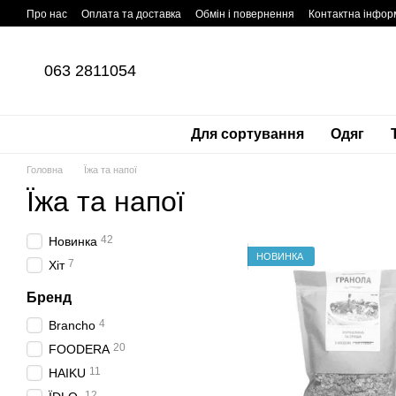
Перейти до основного контенту
Про нас
Оплата та доставка
Обмін і повернення
Контактна інфор
063 2811054
Для сортування
Одяг
Головна
Їжа та напої
Їжа та напої
42
Новинка
НОВИНКА
7
Хіт
Бренд
4
Brancho
20
FOODERA
11
HAIKU
12