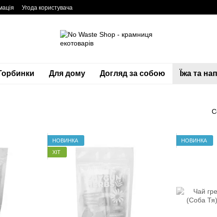
мація
Угода користувача
Торбинки
Для дому
Догляд за собою
Їжа та нап
С
НОВИНКА
НОВИНКА
ХІТ