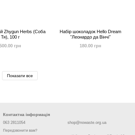
ий Zhygun Herbs (Соба
Набір шоколадок Hello Dream
Тя), 100 г
"Леонардо да Вінчі"
500.00 грн
180.00 грн
Показати все
Контактна інформація
063 2811054
shop@nowaste.org.ua
Передзвонити вам?