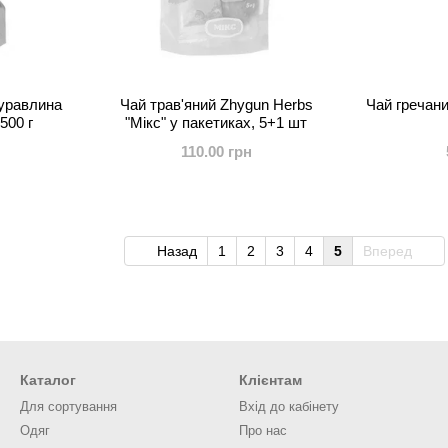
уравлина
Чай трав'яний Zhygun Herbs
Чай гречан
500 г
"Мікс" у пакетиках, 5+1 шт
110.00 грн
Назад
1
2
3
4
5
Вперед
Каталог
Клієнтам
Для сортування
Вхід до кабінету
Одяг
Про нас