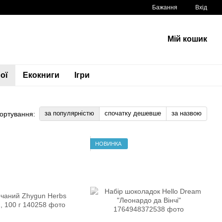
Бажання
Вхід
Мій кошик
ої
Екокниги
Ігри
за популярністю
спочатку дешевше
за назвою
ортування:
НОВИНКА