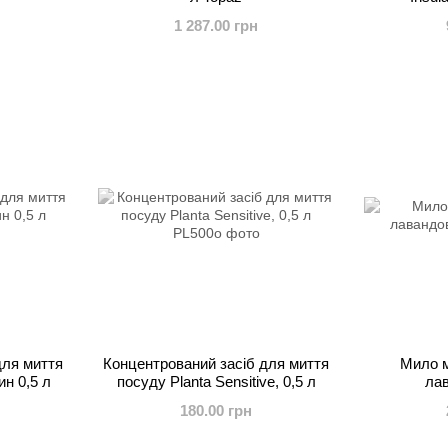
1 287.00 грн
для миття
Концентрований засіб для миття
Мило 
ин 0,5 л
посуду Planta Sensitive, 0,5 л
лав
180.00 грн