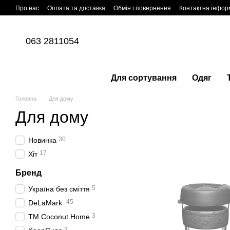
Перейти до основного контенту
Про нас
Оплата та доставка
Обмін і повернення
Контактна інфор
063 2811054
Для сортування
Одяг
Головна
Для дому
Для дому
30
Новинка
17
Хіт
Бренд
5
Україна без сміття
45
DeLaMark
3
ТМ Coconut Home
3