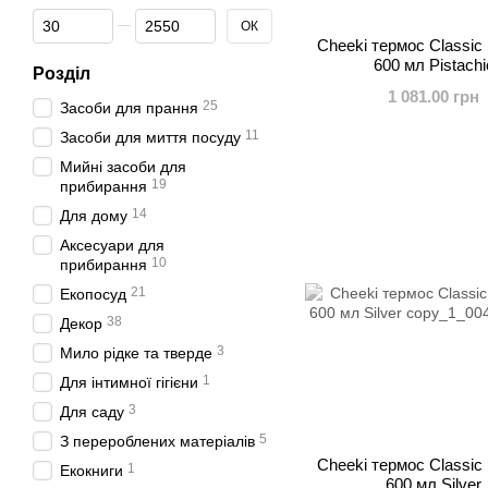
Від Ціна, грн
До Ціна, грн
ОК
Cheeki термос Classic 
600 мл Pistachi
Розділ
1 081.00 грн
25
Засоби для прання
11
Засоби для миття посуду
Мийні засоби для
19
прибирання
14
Для дому
Аксесуари для
10
прибирання
21
Екопосуд
38
Декор
3
Мило рідке та тверде
1
Для інтимної гігієни
3
Для саду
5
З перероблених матеріалів
Cheeki термос Classic 
1
Екокниги
600 мл Silver