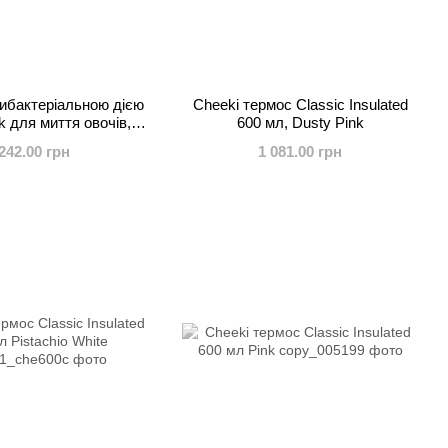
тибактеріальною дією
Cheeki термос Classic Insulated
 для миття овочів,
600 мл, Dusty Pink
ів і зелені, 1 л
242.00 грн
1 081.00 грн