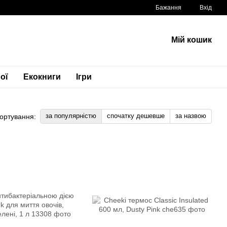
Бажання
Вхід
Мій кошик
ої
Екокниги
Ігри
за популярністю
спочатку дешевше
за назвою
ортування: