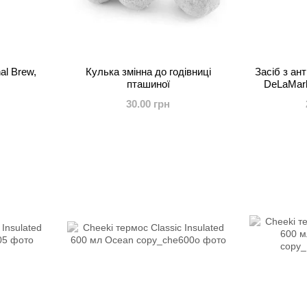
al Brew,
Кулька змінна до годівниці
Засіб з ан
пташиної
DeLaMark
фрукт
30.00 грн