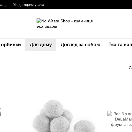
мація
Угода користувача
Торбинки
Для дому
Догляд за собою
Їжа та нап
С