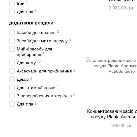
1
Ігри
1 081.00 грн
1
Для тіла
додаткові розділи
3
Засоби для прання
3
Засоби для миття посуду
Мийні засоби для
5
прибирання
12
Для дому
3
Аксесуари для прибирання
4
Декор
1
Для інтимної гігієни
2
З перероблених матеріалів
1
Для тіла
Концентрований засіб 
посуду Planta Апельс
190.00 грн