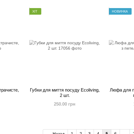
ХІТ
НОВИНКА
трачисте,
Губки для миття посуду Ecoliving,
Люфа для п
2 шт.
250.00 грн
Назад
1
2
3
4
5
6
...