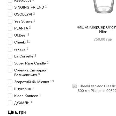
KeepCups
1
SINGING FRIEND
3
OSOBLYVI
1
Yes Straws
Чашка KeepCup Origin
3
PLANTA
Nitro
3
Uf.Bee
750.00 грн
11
Cheeki
1
rekava
3
La Corvette
2
Super Rare Candle
Сімейна Свічкарня
9
Вальковських
13
Зворотній бік Місяця
3
Штукарня
1
Klean Kanteen
1
ДУХМЯН
Ціна, грн